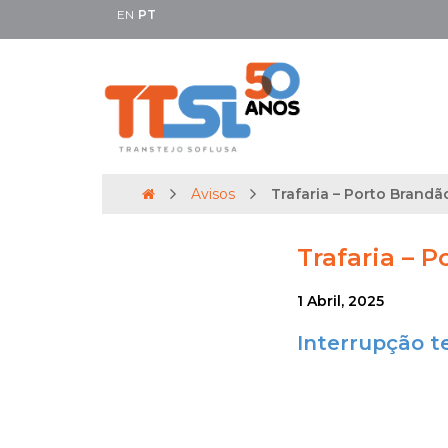
EN
PT
Avisos
Trafaria – Porto Brandão
Trafaria – P
1 Abril, 2025
Interrupção t