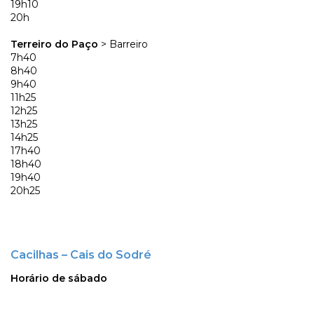
19h10
20h
Terreiro do Paço
> Barreiro
7h40
8h40
9h40
11h25
12h25
13h25
14h25
17h40
18h40
19h40
20h25
Cacilhas – Cais do Sodré
Horário de sábado