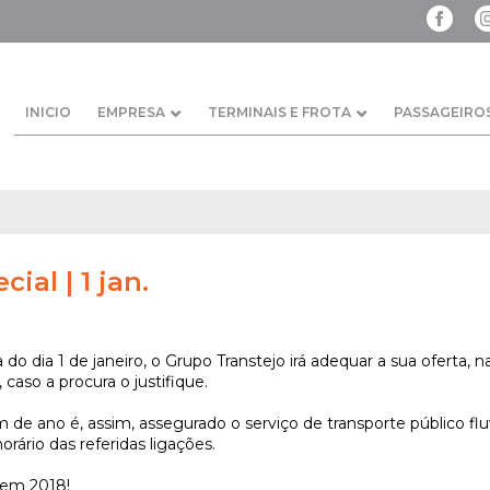
INICIO
EMPRESA
TERMINAIS E FROTA
PASSAGEIRO
ial | 1 jan.
 dia 1 de janeiro, o Grupo Transtejo irá adequar a sua oferta, na
 caso a procura o justifique.
e ano é, assim, assegurado o serviço de transporte público fluvia
horário das referidas ligações.
em 2018!