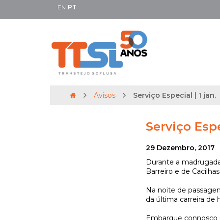
EN
PT
Avisos
Serviço Especial | 1 jan.
Serviço Espec
29 Dezembro, 2017
Durante a madrugada do
Barreiro e de Cacilhas,
Na noite de passagem d
da última carreira de 
Embarque connosco 