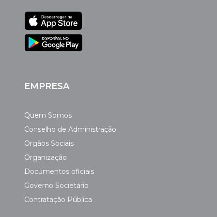
EMPRESA
Quem Somos
Conselho de Administração
Orgãos Sociais
Organização
Documentos oficiais
Governo Societário
Contratação Pública