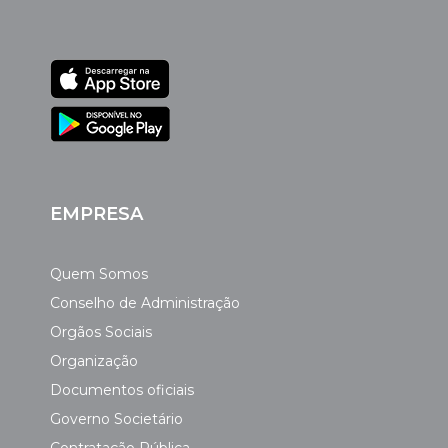
EMPRESA
Quem Somos
Conselho de Administração
Orgãos Sociais
Organização
Documentos oficiais
Governo Societário
Contratação Pública