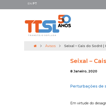
EN
PT
Avisos
Seixal – Cais do Sodré | 
Seixal – Cai
8 Janeiro, 2020
Perturbações de 
Em virtude do desagr