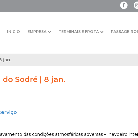
INICIO
EMPRESA
TERMINAIS E FROTA
PASSAGEIRO
8 jan.
s do Sodré | 8 jan.
serviço
avamento das condições atmosféricas adversas – nevoeiro intens