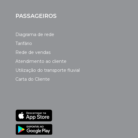
PASSAGEIROS
Diagrama de rede
Tarifário
Rede de vendas
Atendimento ao cliente
Utilização do transporte fluvial
Carta do Cliente