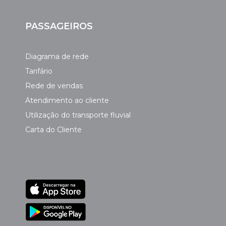
PASSAGEIROS
Diagrama de rede
Tarifário
Rede de vendas
Atendimento ao cliente
Utilização do transporte fluvial
Carta do Cliente