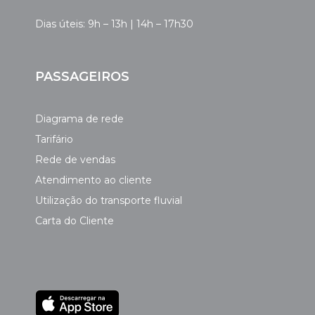
Dias úteis: 9h – 13h | 14h – 17h30
PASSAGEIROS
Diagrama de rede
Tarifário
Rede de vendas
Atendimento ao cliente
Utilização do transporte fluvial
Carta do Cliente