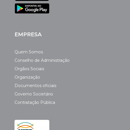
EMPRESA
Quem Somos
Conselho de Administração
Orgãos Sociais
Organização
Documentos oficiais
Governo Societário
Contratação Pública