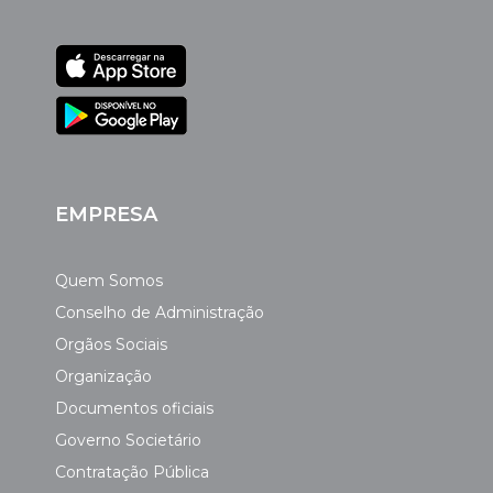
EMPRESA
Quem Somos
Conselho de Administração
Orgãos Sociais
Organização
Documentos oficiais
Governo Societário
Contratação Pública