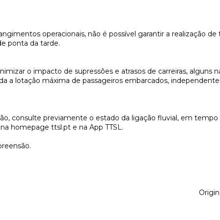
ngimentos operacionais, não é possível garantir a realização de t
de ponta da tarde.
imizar o impacto de supressões e atrasos de carreiras, alguns n
ada a lotação máxima de passageiros embarcados, independent
o, consulte previamente o estado da ligação fluvial, em tempo 
el na homepage ttsl.pt e na App TTSL.
reensão.
Origin