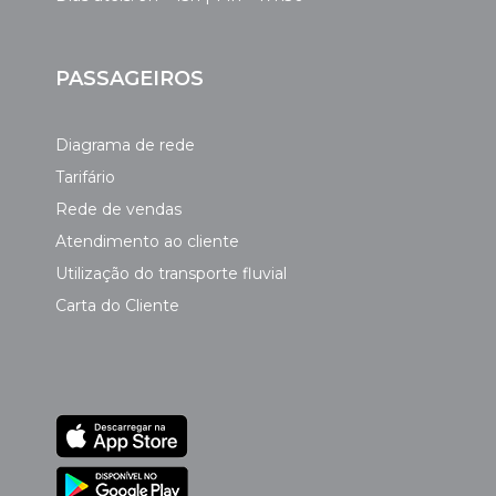
PASSAGEIROS
Diagrama de rede
Tarifário
Rede de vendas
Atendimento ao cliente
Utilização do transporte fluvial
Carta do Cliente