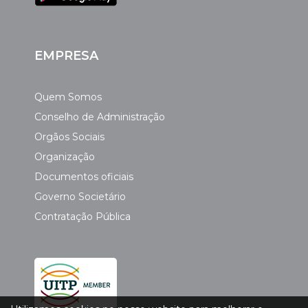
EMPRESA
Quem Somos
Conselho de Administração
Orgãos Sociais
Organização
Documentos oficiais
Governo Societário
Contratação Pública