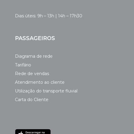
Dias úteis: 9h – 13h | 14h – 17h30
PASSAGEIROS
Diagrama de rede
Tarifário
Rede de vendas
Atendimento ao cliente
Utilização do transporte fluvial
Carta do Cliente