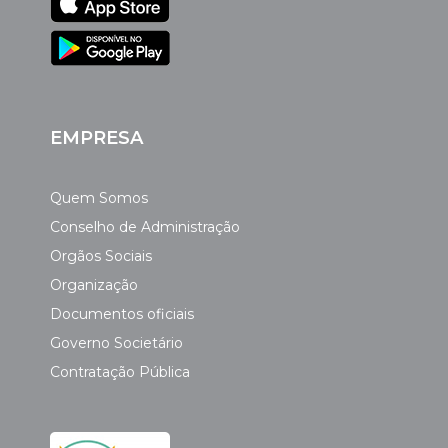
EMPRESA
Quem Somos
Conselho de Administração
Orgãos Sociais
Organização
Documentos oficiais
Governo Societário
Contratação Pública