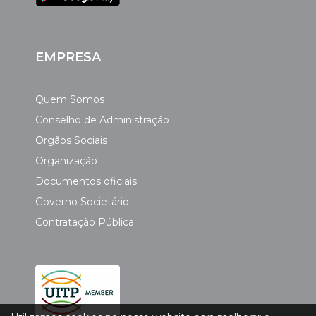
EMPRESA
Quem Somos
Conselho de Administração
Orgãos Sociais
Organização
Documentos oficiais
Governo Societário
Contratação Pública