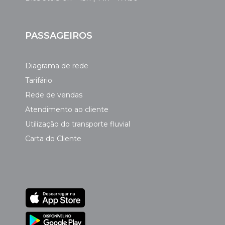
PASSAGEIROS
Diagrama de rede
Tarifário
Rede de vendas
Atendimento ao cliente
Utilização do transporte fluvial
Carta do Cliente