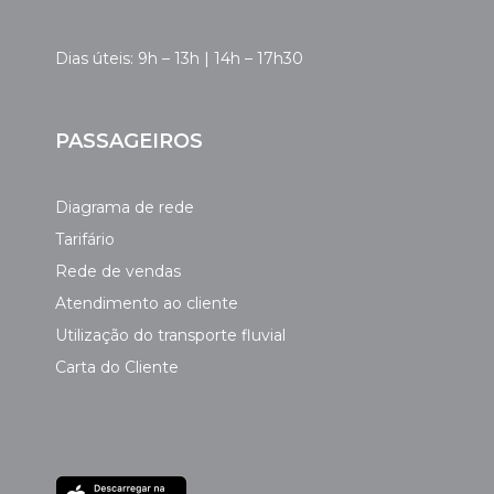
Dias úteis: 9h – 13h | 14h – 17h30
PASSAGEIROS
Diagrama de rede
Tarifário
Rede de vendas
Atendimento ao cliente
Utilização do transporte fluvial
Carta do Cliente