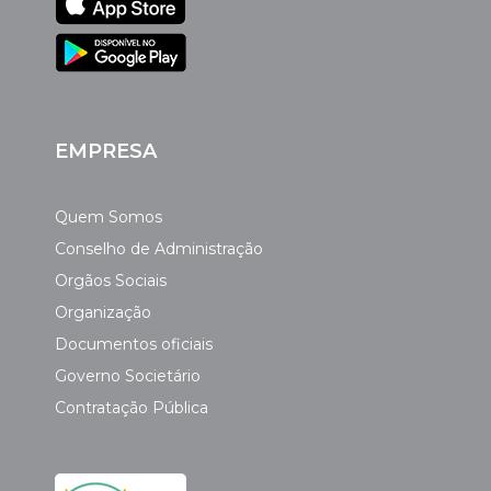
EMPRESA
Quem Somos
Conselho de Administração
Orgãos Sociais
Organização
Documentos oficiais
Governo Societário
Contratação Pública