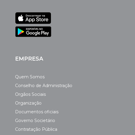
EMPRESA
Quem Somos
Conselho de Administração
Orgãos Sociais
Organização
Documentos oficiais
Governo Societário
Contratação Pública