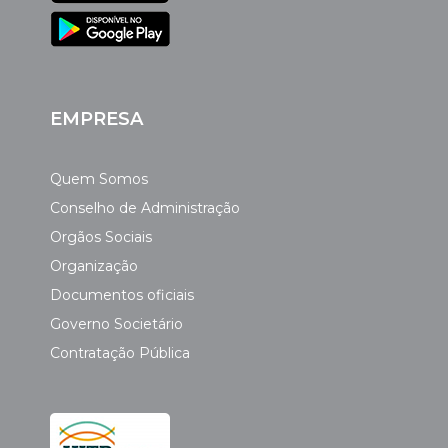
EMPRESA
Quem Somos
Conselho de Administração
Orgãos Sociais
Organização
Documentos oficiais
Governo Societário
Contratação Pública