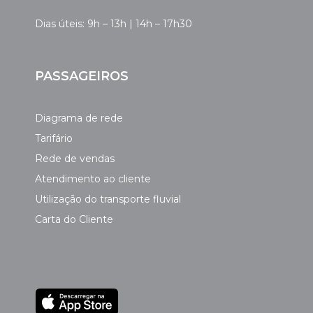
Dias úteis: 9h – 13h | 14h – 17h30
PASSAGEIROS
Diagrama de rede
Tarifário
Rede de vendas
Atendimento ao cliente
Utilização do transporte fluvial
Carta do Cliente