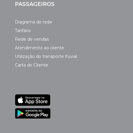
PASSAGEIROS
Diagrama de rede
Tarifário
Rede de vendas
Atendimento ao cliente
Utilização do transporte fluvial
Carta do Cliente