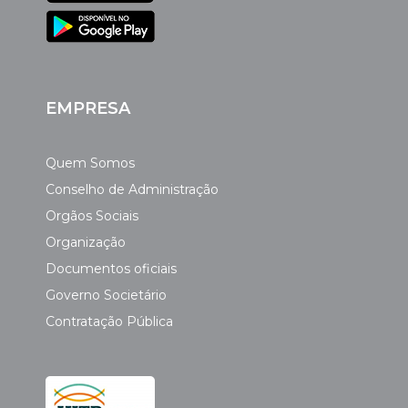
EMPRESA
Quem Somos
Conselho de Administração
Orgãos Sociais
Organização
Documentos oficiais
Governo Societário
Contratação Pública