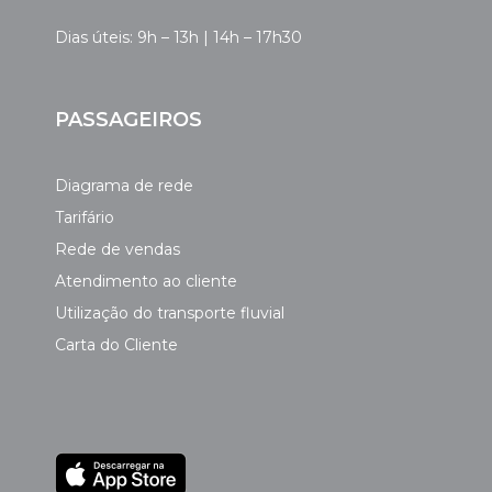
Dias úteis: 9h – 13h | 14h – 17h30
PASSAGEIROS
Diagrama de rede
Tarifário
Rede de vendas
Atendimento ao cliente
Utilização do transporte fluvial
Carta do Cliente