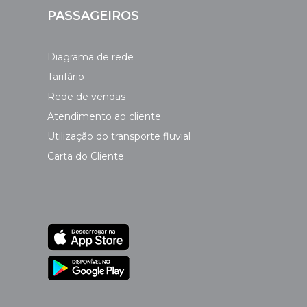
PASSAGEIROS
Diagrama de rede
Tarifário
Rede de vendas
Atendimento ao cliente
Utilização do transporte fluvial
Carta do Cliente