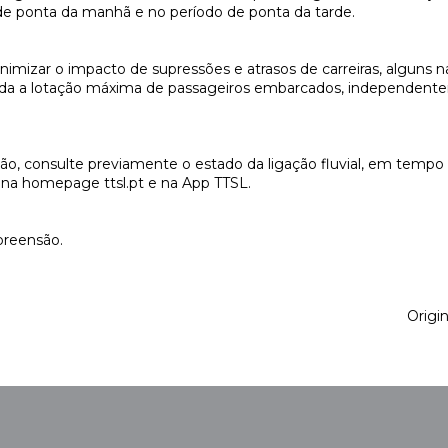
 de ponta da manhã e no período de ponta da tarde.
imizar o impacto de supressões e atrasos de carreiras, alguns n
ada a lotação máxima de passageiros embarcados, independent
o, consulte previamente o estado da ligação fluvial, em tempo 
el na homepage ttsl.pt e na App TTSL.
reensão.
Origi