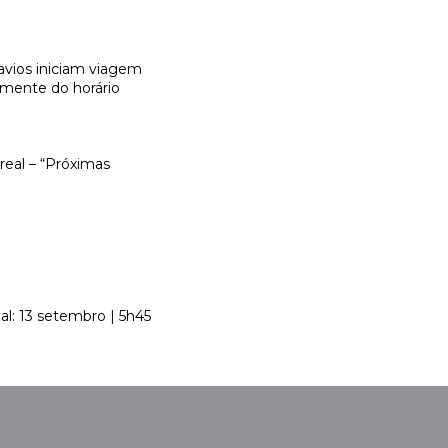
avios iniciam viagem
emente do horário
real – “Próximas
nal: 13 setembro | 5h45