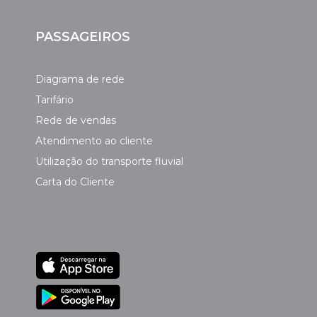
PASSAGEIROS
Diagrama de rede
Tarifário
Rede de vendas
Atendimento ao cliente
Utilização do transporte fluvial
Carta do Cliente