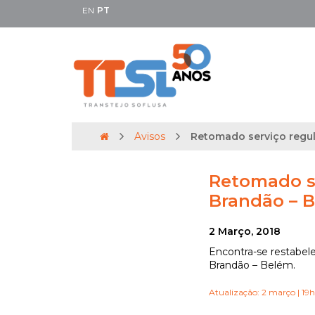
EN
PT
Avisos
Retomado serviço regula
Retomado se
Brandão – B
2 Março, 2018
Encontra-se restabelec
Brandão – Belém.
Atualização: 2 março | 19