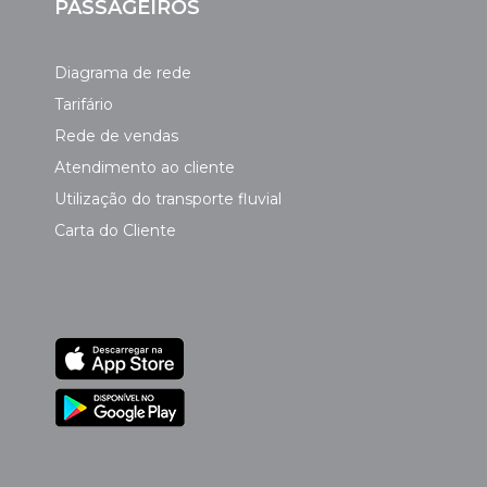
PASSAGEIROS
Diagrama de rede
Tarifário
Rede de vendas
Atendimento ao cliente
Utilização do transporte fluvial
Carta do Cliente