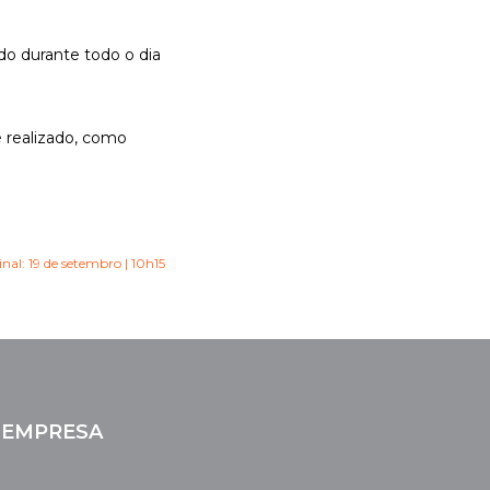
do durante todo o dia
é realizado, como
nal: 19 de setembro | 10h15
EMPRESA