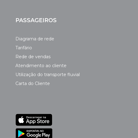
PASSAGEIROS
Diagrama de rede
Tarifário
Rede de vendas
Atendimento ao cliente
Utilização do transporte fluvial
Carta do Cliente