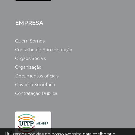
EMPRESA
Quem Somos
Conselho de Administração
Orgãos Sociais
Organização
Documentos oficiais
Governo Societário
Contratação Pública
Utilizamos cookies no nosso website para melhorar o