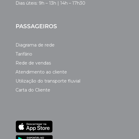
Dias úteis: 9h – 13h | 14h – 17h30
PASSAGEIROS
Diagrama de rede
Tarifário
Rede de vendas
Atendimento ao cliente
Utilização do transporte fluvial
Carta do Cliente