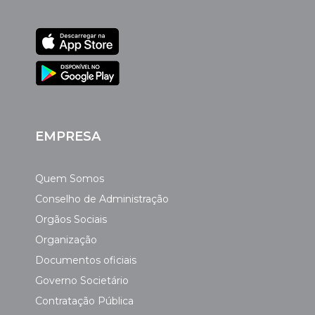
EMPRESA
Quem Somos
Conselho de Administração
Orgãos Sociais
Organização
Documentos oficiais
Governo Societário
Contratação Pública