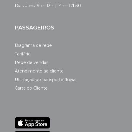
Dias úteis: 9h – 13h | 14h – 17h30
PASSAGEIROS
Diagrama de rede
Tarifário
Rede de vendas
Atendimento ao cliente
Utilização do transporte fluvial
Carta do Cliente