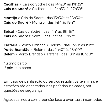
Cacilhas
> Cais do Sodré | das 14h20* às 17h35**
Cais do Sodré
> Cacilhas | das 14h35* às 17h50**
Montijo
> Cais do Sodré | das 13h30* às 18h30**
Cais do Sodré
> Montijo | das 14h* às 18h**
Seixal
> Cais do Sodré | das 14h* às 18h15**
Cais do Sodré
> Seixal | das 13h* às 17h55**
Trafaria
> Porto Brandão > Belém | das 9h30* às 19h**
Porto Brandão
> Belém | das 9h40* às 18h10**
Belém
> Porto Brandão > Trafaria | das 10h* às 18h30**
* último barco
** primeiro barco
Em caso de paralisação do serviço regular, os terminais e
estações são encerrados, nos períodos indicados, por
questões de segurança.
Agradecemos a compreensão face a eventuais incómodos.