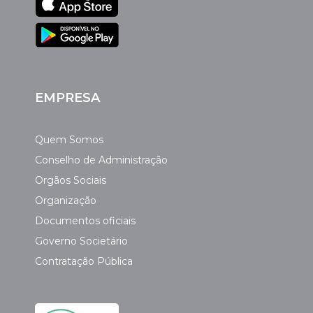
EMPRESA
Quem Somos
Conselho de Administração
Orgãos Sociais
Organização
Documentos oficiais
Governo Societário
Contratação Pública