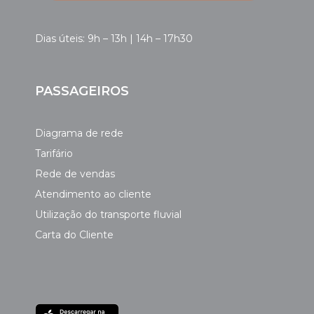
Dias úteis: 9h – 13h | 14h – 17h30
PASSAGEIROS
Diagrama de rede
Tarifário
Rede de vendas
Atendimento ao cliente
Utilização do transporte fluvial
Carta do Cliente