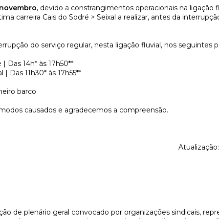
e novembro
, devido a constrangimentos operacionais na ligação f
ltima carreira Cais do Sodré > Seixal a realizar, antes da interrupç
errupção do serviço regular, nesta ligação fluvial, nos seguintes p
 | Das 14h* às 17h50**
l | Das 11h30* às 17h55**
imeiro barco
modos causados e agradecemos a compreensão.
Atualização
ção de plenário geral convocado por organizações sindicais, repr