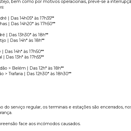
stejo, bem como por motivos operacionais, prevê-se a interrupçã
s:
dré | Das 14h05* às 17h35**
lhas | Das 14h20* às 17h50**
ré | Das 13h30* às 18h**
ijo | Das 14h* às 18h**
 | Das 14h* às 17h50**
l | Das 13h* às 17h55**
dão > Belém | Das 12h* às 18h**
 > Trafaria | Das 12h30* às 18h30**
o do serviço regular, os terminais e estações são encerrados, no
rança.
eensão face aos incómodos causados.