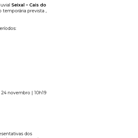
luvial
Seixal – Cais do
ão temporária prevista ,
eríodos:
: 24 novembro | 10h19
esentativas dos