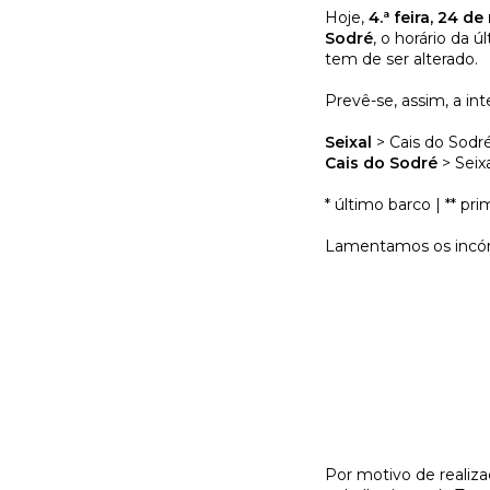
Hoje,
4.ª feira, 24 d
Sodré
, o horário da ú
tem de ser alterado.
Prevê-se, assim, a int
Seixal
> Cais do Sodré
Cais do Sodré
> Seixa
* último barco | ** pr
Lamentamos os incó
Por motivo de realiza