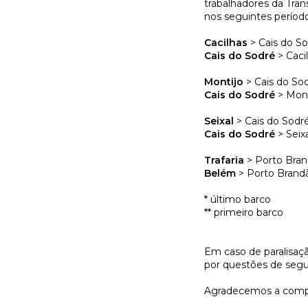
trabalhadores da Tran
nos seguintes período
Cacilhas
> Cais do So
Cais do Sodré
> Caci
Montijo
> Cais do Sod
Cais do Sodré
> Mont
Seixal
> Cais do Sodré
Cais do Sodré
> Seixa
Trafaria
> Porto Bran
Belém
> Porto Brandão
* último barco
** primeiro barco
Em caso de paralisaçã
por questões de segu
Agradecemos a compr