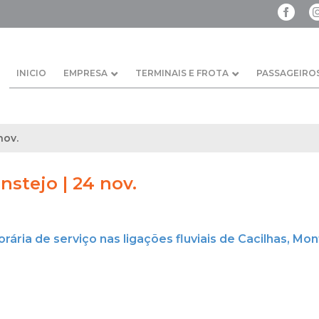
INICIO
EMPRESA
TERMINAIS E FROTA
PASSAGEIRO
nov.
nstejo | 24 nov.
ária de serviço nas ligações fluviais de Cacilhas, Monti