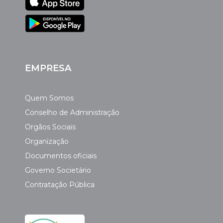
EMPRESA
Quem Somos
Conselho de Administração
Orgãos Sociais
Organização
Documentos oficiais
Governo Societário
Contratação Pública