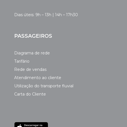
Dias úteis: 9h – 13h | 14h – 17h30
PASSAGEIROS
Diagrama de rede
Tarifário
Rede de vendas
Atendimento ao cliente
Utilização do transporte fluvial
Carta do Cliente