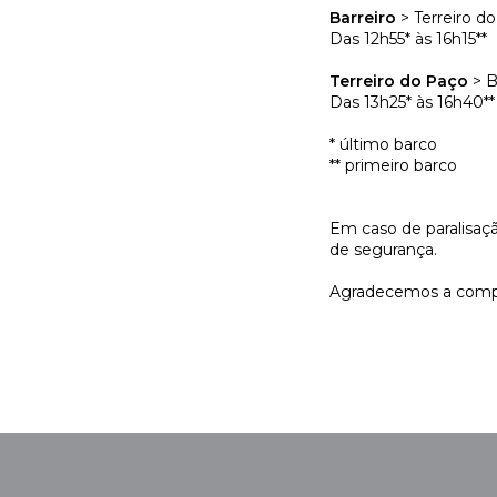
Barreiro
> Terreiro d
Das 12h55* às 16h15**
Terreiro do Paço
> B
Das 13h25* às 16h40**
* último barco
** primeiro barco
Em caso de paralisaçã
de segurança.
Agradecemos a compr