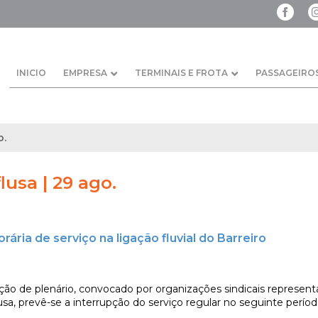
INICIO
EMPRESA
TERMINAIS E FROTA
PASSAGEIRO
o.
lusa | 29 ago.
ária de serviço na ligação fluvial do Barreiro
ção de plenário, convocado por organizações sindicais represent
usa, prevê-se a interrupção do serviço regular no seguinte períod