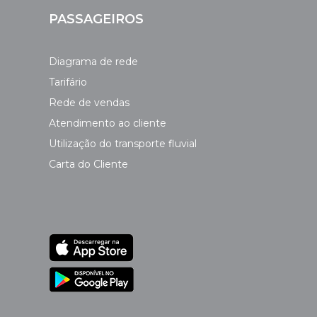
PASSAGEIROS
Diagrama de rede
Tarifário
Rede de vendas
Atendimento ao cliente
Utilização do transporte fluvial
Carta do Cliente