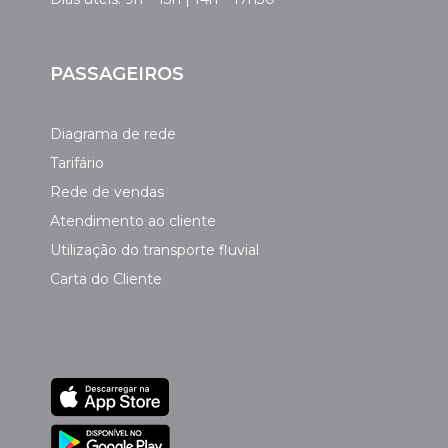
PASSAGEIROS
Diagrama de rede
Tarifário
Rede de vendas
Atendimento ao cliente
Utilização do transporte fluvial
Carta do Cliente