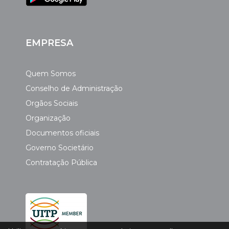
EMPRESA
Quem Somos
Conselho de Administração
Orgãos Sociais
Organização
Documentos oficiais
Governo Societário
Contratação Pública