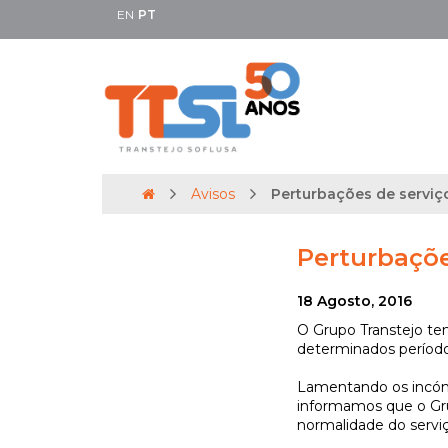
EN
PT
Avisos
Perturbações de serviç
Perturbaçõe
18 Agosto, 2016
O Grupo Transtejo te
determinados períodos
Lamentando os incóm
informamos que o Gru
normalidade do serviço