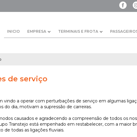
INICIO
EMPRESA
TERMINAIS E FROTA
PASSAGEIRO
o
s de serviço
m vindo a operar com perturbações de serviço em algumas liga
 do dia, motivam a supressão de carreiras.
odos causados e agradecendo a compreensão de todos os nosso
po Transtejo está empenhado em restabelecer, com a maior bre
 de todas as ligações fluviais.