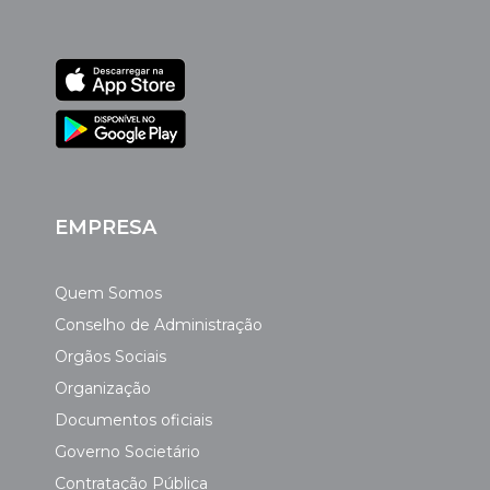
EMPRESA
Quem Somos
Conselho de Administração
Orgãos Sociais
Organização
Documentos oficiais
Governo Societário
Contratação Pública