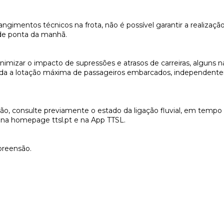
ngimentos técnicos na frota, não é possível garantir a realização
 de ponta da manhã.
imizar o impacto de supressões e atrasos de carreiras, alguns n
ada a lotação máxima de passageiros embarcados, independent
o, consulte previamente o estado da ligação fluvial, em tempo 
el na homepage ttsl.pt e na App TTSL.
reensão.