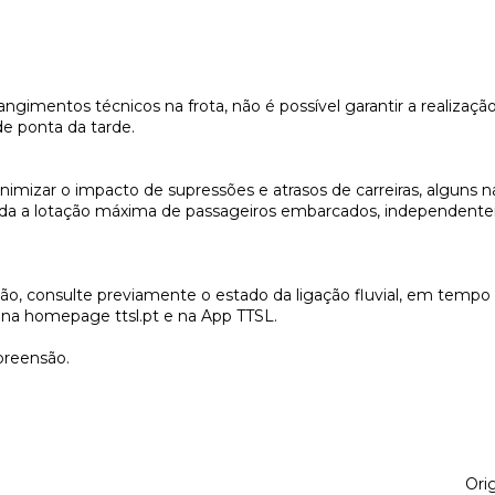
ngimentos técnicos na frota, não é possível garantir a realização
de ponta da tarde.
imizar o impacto de supressões e atrasos de carreiras, alguns n
ada a lotação máxima de passageiros embarcados, independent
o, consulte previamente o estado da ligação fluvial, em tempo 
el na homepage ttsl.pt e na App TTSL.
reensão.
Orig