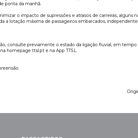
 de ponta da manhã.
imizar o impacto de supressões e atrasos de carreiras, alguns n
ada a lotação máxima de passageiros embarcados, independent
o, consulte previamente o estado da ligação fluvial, em tempo 
el na homepage ttsl.pt e na App TTSL.
reensão.
Origi