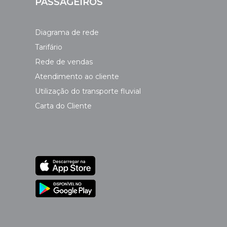
PASSAGEIROS
Diagrama de rede
Tarifário
Rede de vendas
Atendimento ao cliente
Utilização do transporte fluvial
Carta do Cliente