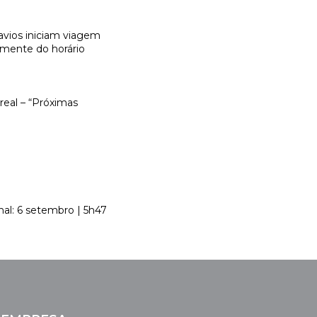
avios iniciam viagem
emente do horário
real – “Próximas
nal: 6 setembro | 5h47