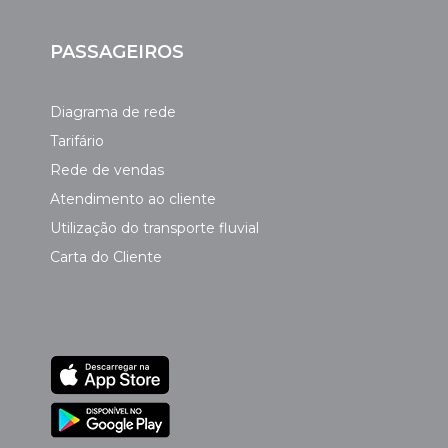
PASSAGEIROS
Diagrama de rede
Tarifário
Rede de vendas
Atendimento ao cliente
Utilização do transporte fluvial
Carta do Cliente