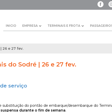
INICIO
EMPRESA
TERMINAIS E FROTA
PASSAGEIRO
| 26 e 27 fev.
is do Sodré | 26 e 27 fev.
de serviço
e substituição do pontão de embarque/desembarque do Terminal 
é
suspensa durante o fim de semana
.