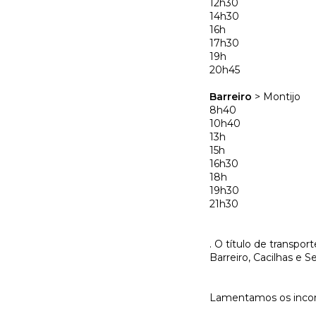
12h30
14h30
16h
17h30
19h
20h45
Barreiro
> Montijo
8h40
10h40
13h
15h
16h30
18h
19h30
21h30
. O título de transport
Barreiro, Cacilhas e Se
Lamentamos os incon