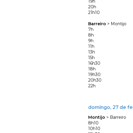
19h
20h
21h10
Barreiro
> Montijo
7h
8h
9h
11h
13h
15h
16h30
18h
19h30
20h30
22h
domingo, 27 de fe
Montijo
> Barreiro
8h10
10h10