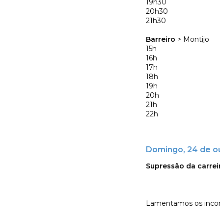
19h30
20h30
21h30
Barreiro
> Montijo
15h
16h
17h
18h
19h
20h
21h
22h
Domingo, 24 de o
Supressão da carreir
Lamentamos os incon