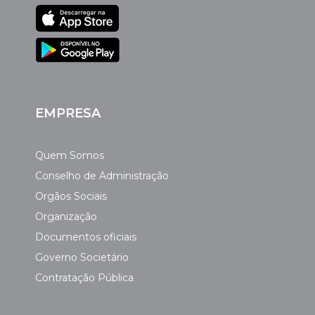
EMPRESA
Quem Somos
Conselho de Administração
Orgãos Sociais
Organização
Documentos oficiais
Governo Societário
Contratação Pública