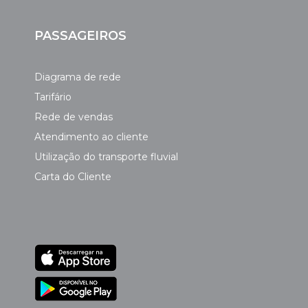
PASSAGEIROS
Diagrama de rede
Tarifário
Rede de vendas
Atendimento ao cliente
Utilização do transporte fluvial
Carta do Cliente