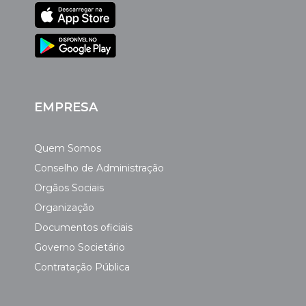
EMPRESA
Quem Somos
Conselho de Administração
Orgãos Sociais
Organização
Documentos oficiais
Governo Societário
Contratação Pública