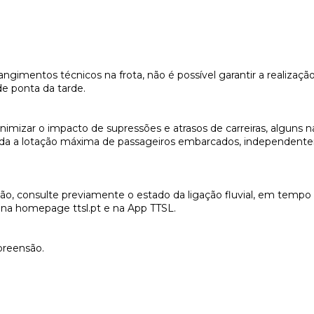
ngimentos técnicos na frota, não é possível garantir a realização
de ponta da tarde.
imizar o impacto de supressões e atrasos de carreiras, alguns n
ada a lotação máxima de passageiros embarcados, independent
o, consulte previamente o estado da ligação fluvial, em tempo 
el na homepage ttsl.pt e na App TTSL.
reensão.