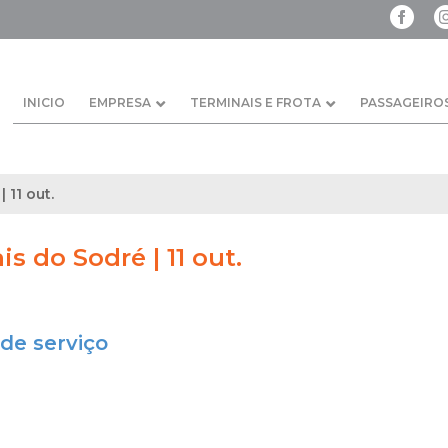
INICIO
EMPRESA
TERMINAIS E FROTA
PASSAGEIRO
 11 out.
is do Sodré | 11 out.
de serviço