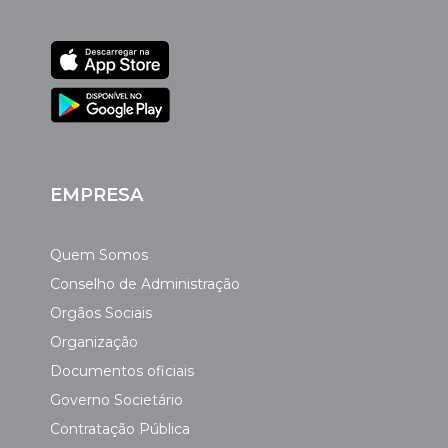
EMPRESA
Quem Somos
Conselho de Administração
Orgãos Sociais
Organização
Documentos oficiais
Governo Societário
Contratação Pública