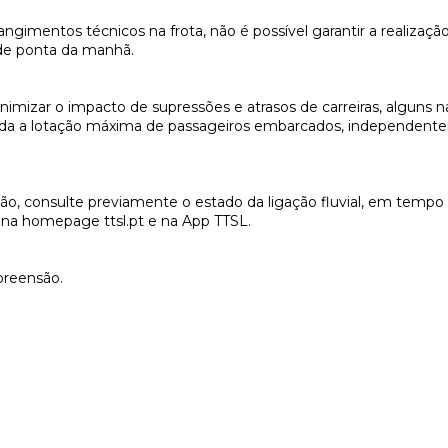
ngimentos técnicos na frota, não é possível garantir a realização
 de ponta da manhã.
imizar o impacto de supressões e atrasos de carreiras, alguns n
ada a lotação máxima de passageiros embarcados, independent
o, consulte previamente o estado da ligação fluvial, em tempo 
el na homepage ttsl.pt e na App TTSL.
reensão.