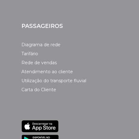
PASSAGEIROS
Diagrama de rede
Tarifário
Rede de vendas
Atendimento ao cliente
Utilização do transporte fluvial
Carta do Cliente