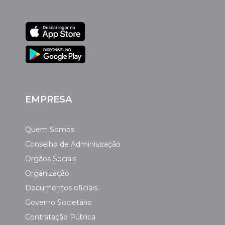
EMPRESA
Quem Somos
Conselho de Administração
Orgãos Sociais
Organização
Documentos oficiais
Governo Societário
Contratação Pública