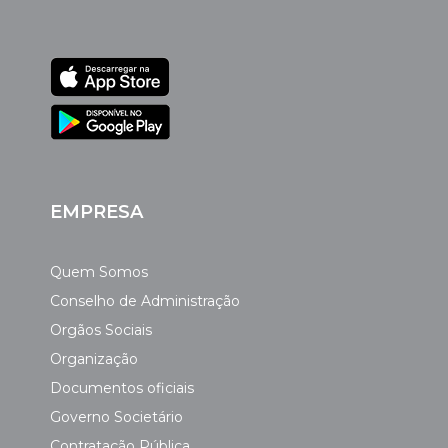
EMPRESA
Quem Somos
Conselho de Administração
Orgãos Sociais
Organização
Documentos oficiais
Governo Societário
Contratação Pública